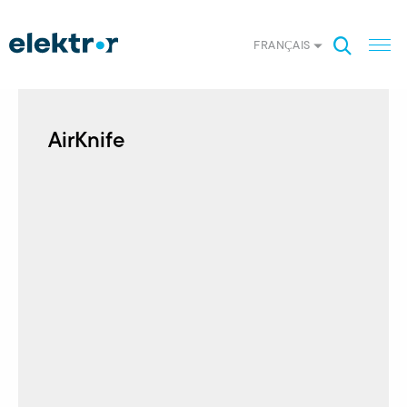
FRANÇAIS
AirKnife