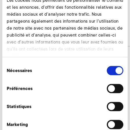
Les cookies nous permettent de personnaliser le contenu
et les annonces, d'offrir des fonctionnalités relatives aux
AirKnife
médias sociaux et d'analyser notre trafic. Nous
partageons également des informations sur l'utilisation
1SD 910
de notre site avec nos partenaires de médias sociaux, de
publicité et d'analyse, qui peuvent combiner celles-ci
Numéro d'article
AirKnife
avec d'autres informations que vous leur avez fournies ou
qu'ils ont collectées lors de votre utilisation de leurs
services.
Sélection
AirKnife Demander
Nécessaires
du
consentement
Nos experts restent à votre disposition.
Préférences
Demander maintenant
Statistiques
Accessoires supplémentaires 1SD 910
Marketing