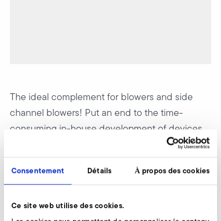
The ideal complement for blowers and side
channel blowers! Put an end to the time-
consuming in-house development of devices
for achieving uniform air flow or air curtains.
ELEKTROR AirKnives perfectly dose and direct
Consentement
Détails
À propos des cookies
the air flow in the required way and to the
required spot.
Ce site web utilise des cookies.