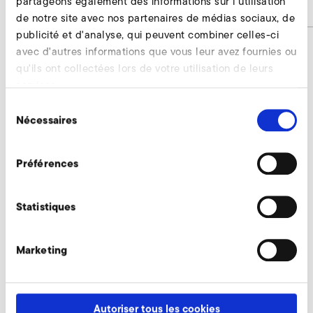
partageons également des informations sur l'utilisation
Numéro d'article
9001443
de notre site avec nos partenaires de médias sociaux, de
publicité et d'analyse, qui peuvent combiner celles-ci
avec d'autres informations que vous leur avez fournies ou
qu'ils ont collectées lors de votre utilisation de leurs
Silencieux de disque sans couvercle de
services.
boîtier Demander
Sélection
Nécessaires
du
Nos experts restent à votre disposition.
consentement
Demander maintenant
Préférences
Statistiques
Accessoires supplémentaires RD 84
Marketing
AirKnife
Autoriser tous les cookies