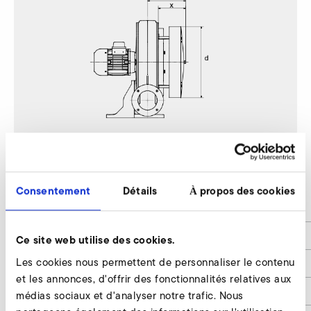
RD 84
Consentement
Détails
À propos des cookies
Lärmminderung / Noise reduction
bis 11 / up to 11
b
333
Ce site web utilise des cookies.
Les cookies nous permettent de personnaliser le contenu
x
256
et les annonces, d'offrir des fonctionnalités relatives aux
d
600
médias sociaux et d'analyser notre trafic. Nous