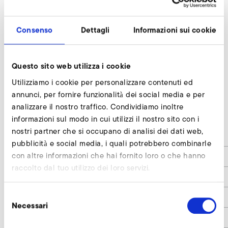
Consenso
Dettagli
Informazioni sui cookie
Questo sito web utilizza i cookie
Utilizziamo i cookie per personalizzare contenuti ed
annunci, per fornire funzionalità dei social media e per
analizzare il nostro traffico. Condividiamo inoltre
2D 04
informazioni sul modo in cui utilizzi il nostro sito con i
nostri partner che si occupano di analisi dei dati web,
a
80
pubblicità e social media, i quali potrebbero combinarle
con altre informazioni che hai fornito loro o che hanno
b
80
raccolto dal tuo utilizzo dei loro servizi.
d1
7
Selezione
d2
60
Necessari
del
d3
70
consenso