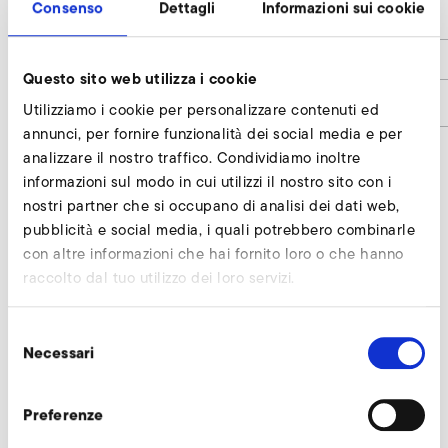
Consenso
Dettagli
Informazioni sui cookie
h
60
h1
12
Questo sito web utilizza i cookie
Codice articolo
9400027
Utilizziamo i cookie per personalizzare contenuti ed
annunci, per fornire funzionalità dei social media e per
analizzare il nostro traffico. Condividiamo inoltre
informazioni sul modo in cui utilizzi il nostro sito con i
Bocchettone di attacco richiedi
nostri partner che si occupano di analisi dei dati web,
pubblicità e social media, i quali potrebbero combinarle
I nostri esperti sono a vostra disposizione.
con altre informazioni che hai fornito loro o che hanno
raccolto dal tuo utilizzo dei loro servizi.
Richiedi subito
Selezione
Necessari
del
Altri accessori SD 7
consenso
Preferenze