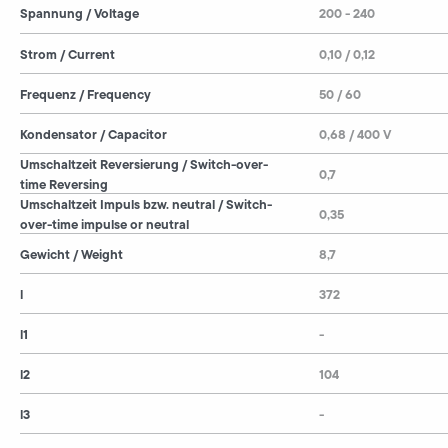
Spannung / Voltage
200 - 240
Strom / Current
0,10 / 0,12
Frequenz / Frequency
50 / 60
Kondensator / Capacitor
0,68 / 400 V
Umschaltzeit Reversierung / Switch-over-
0,7
time Reversing
Umschaltzeit Impuls bzw. neutral / Switch-
0,35
over-time impulse or neutral
Gewicht / Weight
8,7
l
372
l1
-
l2
104
l3
-