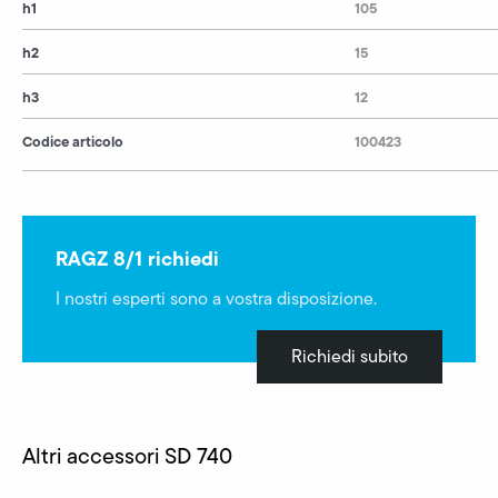
h1
105
h2
15
h3
12
Codice articolo
100423
RAGZ 8/1 richiedi
I nostri esperti sono a vostra disposizione.
Richiedi subito
Altri accessori SD 740