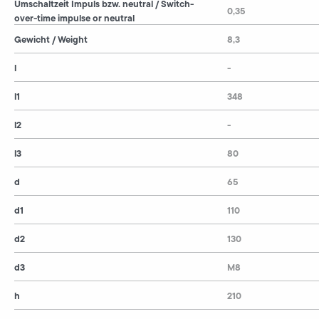
Umschaltzeit Impuls bzw. neutral / Switch-
0,35
over-time impulse or neutral
Gewicht / Weight
8,3
l
-
l1
348
l2
-
l3
80
d
65
d1
110
d2
130
d3
M8
h
210