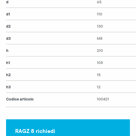
d
65
d1
110
d2
130
d3
M8
h
210
h1
105
h2
15
h3
12
Codice articolo
100421
RAGZ 8 richiedi