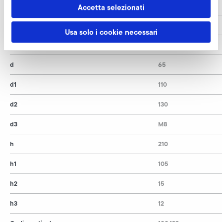
l1
348
Accetta selezionati
l2
-
Usa solo i cookie necessari
l3
80
d
65
d1
110
d2
130
d3
M8
h
210
h1
105
h2
15
h3
12