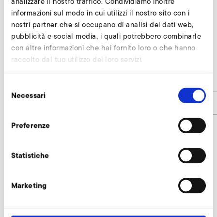
analizzare il nostro traffico. Condividiamo inoltre
informazioni sul modo in cui utilizzi il nostro sito con i
nostri partner che si occupano di analisi dei dati web,
pubblicità e social media, i quali potrebbero combinarle
con altre informazioni che hai fornito loro o che hanno
SD 8
raccolto dal tuo utilizzo dei loro servizi.
d
133
Selezione
Necessari
del
Codice articolo
9000467
consenso
Preferenze
Griglia di protezione larghezza della
Statistiche
maglia 8 richiedi
I nostri esperti sono a vostra disposizione.
Marketing
Richiedi subito