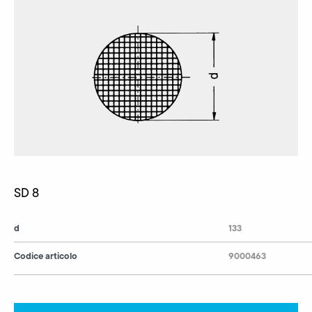
SD 8
d
133
Codice articolo
9000463