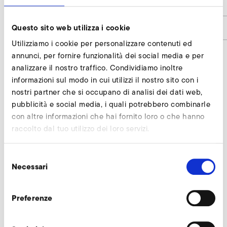
h1
6
Codice articolo
9011906
Questo sito web utilizza i cookie
Utilizziamo i cookie per personalizzare contenuti ed
annunci, per fornire funzionalità dei social media e per
analizzare il nostro traffico. Condividiamo inoltre
Flangia richiedi
informazioni sul modo in cui utilizzi il nostro sito con i
nostri partner che si occupano di analisi dei dati web,
I nostri esperti sono a vostra disposizione.
pubblicità e social media, i quali potrebbero combinarle
con altre informazioni che hai fornito loro o che hanno
Richiedi subito
raccolto dal tuo utilizzo dei loro servizi.
Selezione
Necessari
Altri accessori SD 82
del
consenso
Preferenze
AirKnife