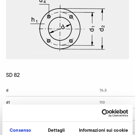
SD 82
d
76,5
d1
110
d2
130
d4
9
Consenso
Dettagli
Informazioni sui cookie