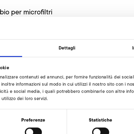
io per microfiltri
9012003
Dettagli
ookie
mbio per microfiltri richiedi
nalizzare contenuti ed annunci, per fornire funzionalità dei social
o a vostra disposizione.
inoltre informazioni sul modo in cui utilizzi il nostro sito con i n
icità e social media, i quali potrebbero combinarle con altre info
tilizzo dei loro servizi.
Preferenze
Statistiche