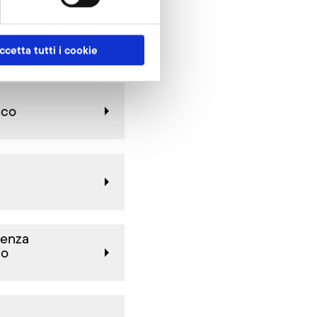
ccetta tutti i cookie
cco
uenza
to