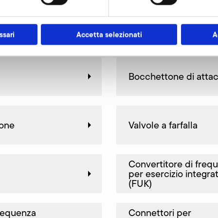
 820
ssari
Accetta selezionati
A
Bocchettone di atta
ione
Valvole a farfalla
Convertitore di freq
per esercizio integra
(FUK)
frequenza
Connettori per