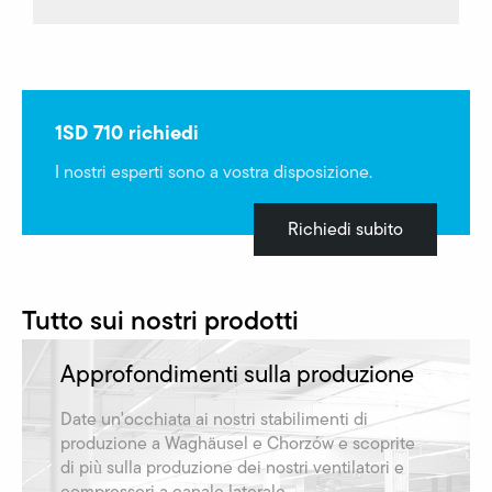
1SD 710 richiedi
I nostri esperti sono a vostra disposizione.
Richiedi subito
Tutto sui nostri prodotti
Approfondimenti sulla produzione
Date un'occhiata ai nostri stabilimenti di
produzione a Waghäusel e Chorzów e scoprite
di più sulla produzione dei nostri ventilatori e
compressori a canale laterale.