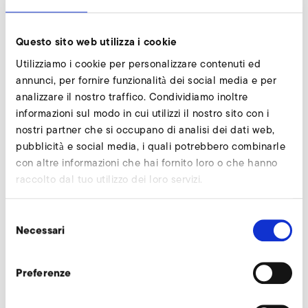
Questo sito web utilizza i cookie
Utilizziamo i cookie per personalizzare contenuti ed
annunci, per fornire funzionalità dei social media e per
analizzare il nostro traffico. Condividiamo inoltre
informazioni sul modo in cui utilizzi il nostro sito con i
nostri partner che si occupano di analisi dei dati web,
pubblicità e social media, i quali potrebbero combinarle
Download
con altre informazioni che hai fornito loro o che hanno
raccolto dal tuo utilizzo dei loro servizi.
Selezione
Downloads
Necessari
del
consenso
Catalogo 1SD/2SD
Preferenze
CATALOGO
PDF
8 MB