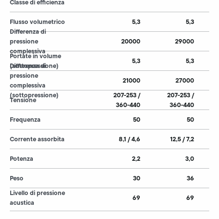
Classe di efficienza
Flusso volumetrico
5,3
5,3
Differenza di
pressione
20000
29000
complessiva
Portate in volume
5,3
5,3
(sottopressione)
Differenza di
pressione
21000
27000
complessiva
(sottopressione)
207-253 /
207-253 /
Tensione
360-440
360-440
Frequenza
50
50
Corrente assorbita
8,1 / 4,6
12,5 / 7,2
Potenza
2,2
3,0
Peso
30
36
Livello di pressione
69
69
acustica