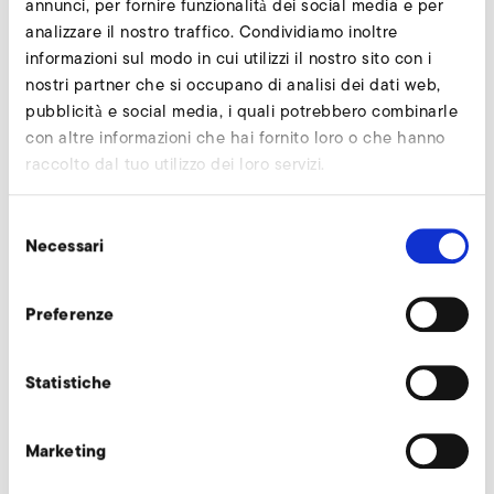
annunci, per fornire funzionalità dei social media e per
analizzare il nostro traffico. Condividiamo inoltre
informazioni sul modo in cui utilizzi il nostro sito con i
nostri partner che si occupano di analisi dei dati web,
pubblicità e social media, i quali potrebbero combinarle
Download
con altre informazioni che hai fornito loro o che hanno
raccolto dal tuo utilizzo dei loro servizi.
Selezione
Downloads
Necessari
del
consenso
Katalog_A-HP_DE_EN.pdf
Preferenze
CATALOGO
PDF
6 MB
Statistiche
SCARICA
Istruzioni per l'uso A-HP (de, en)
Marketing
ISTRUZIONI PER L'USO
PDF
5 MB