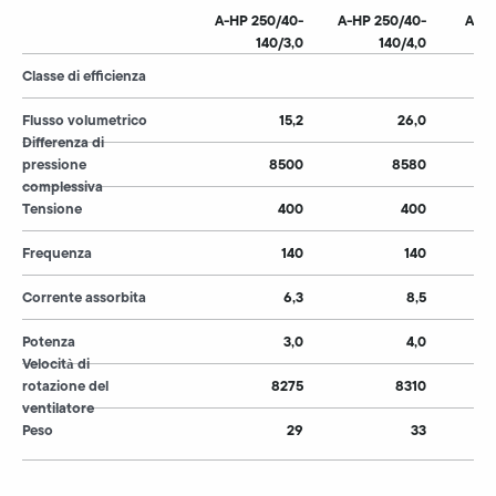
A-HP 250/40-
A-HP 250/40-
A-HP
140/3,0
140/4,0
Classe di efficienza
Flusso volumetrico
15,2
26,0
Differenza di
pressione
8500
8580
complessiva
Tensione
400
400
Frequenza
140
140
Corrente assorbita
6,3
8,5
Potenza
3,0
4,0
Velocità di
rotazione del
8275
8310
ventilatore
Peso
29
33