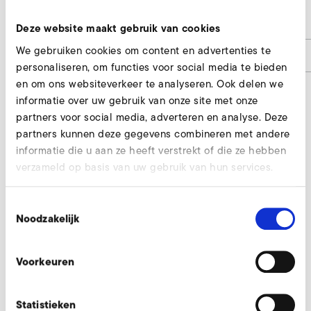
auf Anfrage / on request
-
Deze website maakt gebruik van cookies
We gebruiken cookies om content en advertenties te
Artikelnummer
FeinfS-MP
personaliseren, om functies voor social media te bieden
en om ons websiteverkeer te analyseren. Ook delen we
informatie over uw gebruik van onze site met onze
partners voor social media, adverteren en analyse. Deze
Fijn filter, zuigzijde aanvragen
partners kunnen deze gegevens combineren met andere
informatie die u aan ze heeft verstrekt of die ze hebben
Onze experts helpen u graag.
verzameld op basis van uw gebruik van hun services.
Nu aanvragen
Toestemmingsselectie
Noodzakelijk
Andere toebehoordelen S-MP 710/70
Voorkeuren
Statistieken