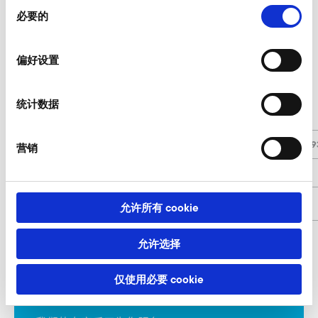
同
必要的
意
选
01 软安装的全套震动保护（橡胶缓冲垫）
择
偏好设置
A-HP 305/30
统计数据
-
Schwingungswächter
-
Schutzkappe / Protection cap (019
营销
-
Kabeldose / Cable box (020321)
商品编号
9020320
允许所有 cookie
允许选择
01 软安装的全套震动保护（橡胶缓冲垫）
仅使用必要 cookie
询价