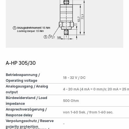
A-HP 305/30
Betriebsspannung /
18 - 32 V / DC
Operating voltage
Analogausgang / Analog
4 - 20 mA (4 mA = 0 mm/s; 20 mA = 25
output
Bürdewiderstand / Load
500 Ohm
impedance
Ansprechverzögerung /
von 1-60 Sek. / from 1-60 sec.
Response delay
Verpolungsschutz / Reserve
-
polarity protection