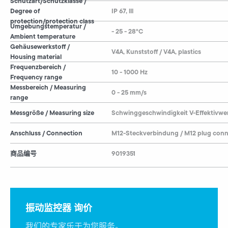
Schutzart/Schutzklasse /
Degree of
IP 67, lll
protection/protection class
Umgebungstemperatur /
- 25 - 28°C
Ambient temperature
Gehäusewerkstoff /
V4A, Kunststoff / V4A, plastics
Housing material
Frequenzbereich /
10 - 1000 Hz
Frequency range
Messbereich / Measuring
0 - 25 mm/s
range
Messgröße / Measuring size
Schwinggeschwindigkeit V-Effektivwer
Anschluss / Connection
M12-Steckverbindung / M12 plug conn
商品编号
9019351
振动监控器 询价
我们的专家乐于为您服务。