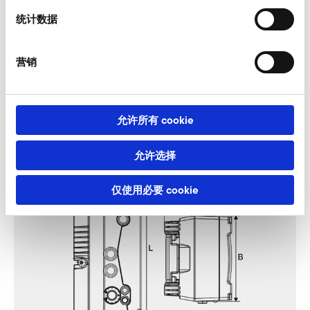
我们的专家乐于为您服务。
统计数据
此时询价
营销
Kostal Inveor （电磁相容性类别 C2，400 V 等
允许所有 cookie
级）
允许选择
仅使用必要 cookie