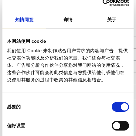
A-HP 305/30-120/5,5 120 Hz
知情同意
详情
关于
L
307
本网站使用 cookie
B
223
我们使用 Cookie 来制作贴合用户需求的内容与广告、提供
H
181
社交媒体功能以及分析我们的流量。我们还会与社交媒
体、广告和分析合作伙伴分享您对我们网站的使用情况，
Leistung / Rated Power
5,5
这些合作伙伴可能会将此类信息与您提供给他们或他们在
Gewicht / Weight
8,7
您使用其服务的过程中收集的其他信息相结合。
商品编号
9020748
同
必要的
意
选
Kostal Inveor （电磁相容性类别 C2，400
择
偏好设置
V 等级） 询价