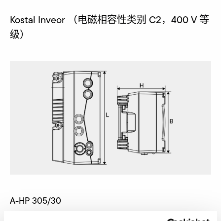
Kostal Inveor （电磁相容性类别 C2，400 V 等
级）
A-HP 305/30
Nur gültig für folgende Varianten: