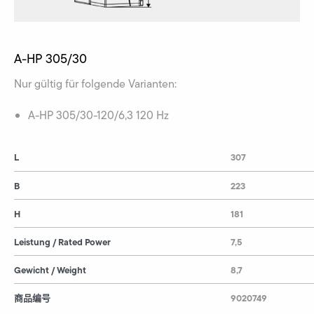
A-HP 305/30
Nur gültig für folgende Varianten:
A-HP 305/30-120/6,3 120 Hz
L
307
B
223
H
181
Leistung / Rated Power
7,5
Gewicht / Weight
8,7
商品编号
9020749