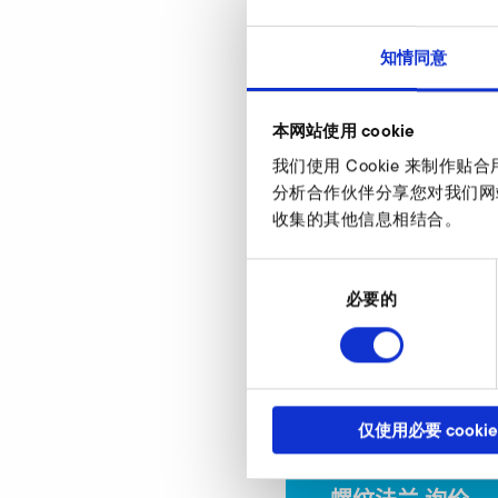
SD 4n
知情同意
d
本网站使用 cookie
d1
我们使用 Cookie 来制
分析合作伙伴分享您对我们网
d2
收集的其他信息相结合。
d4
同
h
意
必要的
选
h1
择
商品编号
仅使用必要 cookie