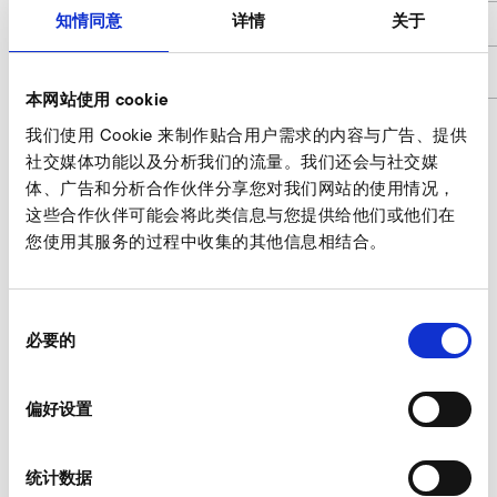
知情同意
详情
关于
h1
10
商品编号
9000372
本网站使用 cookie
我们使用 Cookie 来制作贴合用户需求的内容与广告、提供
社交媒体功能以及分析我们的流量。我们还会与社交媒
螺纹法兰 询价
体、广告和分析合作伙伴分享您对我们网站的使用情况，
这些合作伙伴可能会将此类信息与您提供给他们或他们在
我们的专家乐于为您服务。
您使用其服务的过程中收集的其他信息相结合。
此时询价
同
必要的
意
选
其他 附件 SD 6
择
偏好设置
统计数据
AirKnife