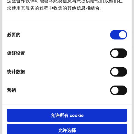
这些合作伙伴可能会将此类信息与您提供给他们或他们在
您使用其服务的过程中收集的其他信息相结合。
SD 6
d
113
同
必要的
意
商品编号
9000466
选
择
偏好设置
防护格栅，筛孔大小 8 询价
统计数据
我们的专家乐于为您服务。
营销
此时询价
允许所有 cookie
其他 附件 SD 6
允许选择