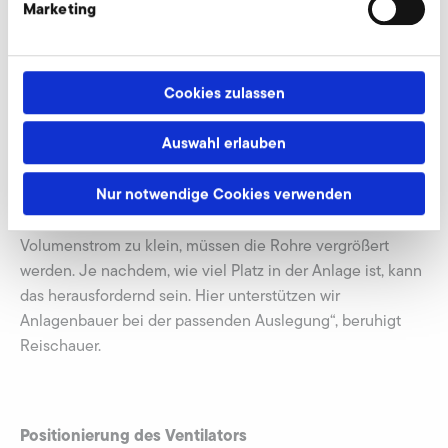
Marketing
zum Wirkpunkt der Luft? Wie groß sind die
Luftwiderstände und Druckverluste innerhalb der Anlage?
Diese Fragen sollten die Anwender beantworten, rät
Cookies zulassen
Christian Reischauer. Auch Platz spielt in den Anlagen
eine große Rolle und der kostet Geld. Deshalb sind
Auswahl erlauben
kompakte Ventilatoren sehr wichtig. Gleichzeitig wirkt
sich das auf die Rohrdurchmesser aus. „Je kleiner sie sind,
Nur notwendige Cookies verwenden
desto weniger Platz nehmen sie weg. Sind aber
eingeplante Rohrdurchmesser für den benötigten
Volumenstrom zu klein, müssen die Rohre vergrößert
werden. Je nachdem, wie viel Platz in der Anlage ist, kann
das herausfordernd sein. Hier unterstützen wir
Anlagenbauer bei der passenden Auslegung“, beruhigt
Reischauer.
Positionierung des Ventilators