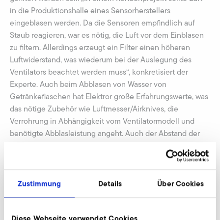
in die Produktionshalle eines Sensorherstellers
eingeblasen werden. Da die Sensoren empfindlich auf
Staub reagieren, war es nötig, die Luft vor dem Einblasen
zu filtern. Allerdings erzeugt ein Filter einen höheren
Luftwiderstand, was wiederum bei der Auslegung des
Ventilators beachtet werden muss“, konkretisiert der
Experte. Auch beim Abblasen von Wasser von
Getränkeflaschen hat Elektror große Erfahrungswerte, was
das nötige Zubehör wie Luftmesser/Airknives, die
Verrohrung in Abhängigkeit vom Ventilatormodell und
benötigte Abblasleistung angeht. Auch der Abstand der
Ausblasöffnung zum Wirkpunkt spielt eine Rolle. „Hier
können wir Kunden beim kompletten Prozess beraten“,
versichert der Vertriebsleiter.
Zustimmung
Details
Über Cookies
Begleitende Prozesse
Diese Webseite verwendet Cookies