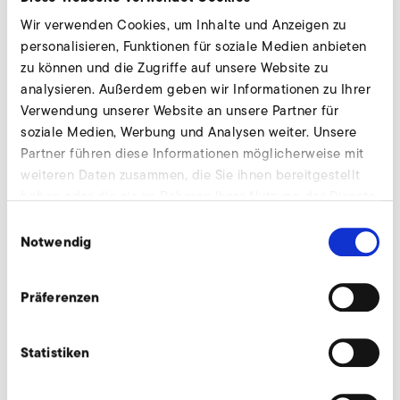
Wir verwenden Cookies, um Inhalte und Anzeigen zu
Für einen reibungslosen Betrieb sind auch die
personalisieren, Funktionen für soziale Medien anbieten
begleitenden Prozesse innerhalb einer Anlage relevant.
zu können und die Zugriffe auf unsere Website zu
Denn diese können die Parameter für den optimalen
analysieren. Außerdem geben wir Informationen zu Ihrer
Arbeitspunkt der Luft verändern. In der Textilindustrie
Verwendung unserer Website an unsere Partner für
werden die Stoffbahnen beispielsweise über Unterdruck
soziale Medien, Werbung und Analysen weiter. Unsere
auf den Schneidetischen fixiert. Beim Schneidevorgang
Partner führen diese Informationen möglicherweise mit
verändert sich der Widerstand des Stoffes. Um dieselbe
weiteren Daten zusammen, die Sie ihnen bereitgestellt
Fixierung zu behalten, muss der Luftdruck angepasst
haben oder die sie im Rahmen Ihrer Nutzung der Dienste
werden. Hier muss zusätzlich zum Ventilator ein
gesammelt haben.
Einwilligungsauswahl
Frequenzumrichter installiert werden, der die Drehzahl des
Notwendig
Ventilators und damit den Luftdruck steuern kann.
Präferenzen
Geometrie der Anlage
Statistiken
Wie groß sind die Rohrdurchmesser für die
Luftzuführung? Wie lang ist der Luftweg vom Ventilator