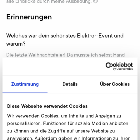
alle Einblicke durch meine Ausbildung. 😉
Erinnerungen
Welches war dein schönstes Elektror-Event und
warum?
Die letzte Weihnachtsfeier! Da musste ich selbst Hand
anlegen und bekam sehr gute Rückmeldungen, das hat
mich schon echt gefreut.
Zustimmung
Details
Über Cookies
Welches Erlebnis bei Elektror blieb dir besonders
im Kopf?
Die verschiedenen Aufenthalte in der Produktion in
Diese Webseite verwendet Cookies
Waghäusel. Da bekam ich nicht nur etwas von der
Wir verwenden Cookies, um Inhalte und Anzeigen zu
Produktion unserer Ventilatoren mit, sondern musste auch
personalisieren, Funktionen für soziale Medien anbieten
lernen, selbstbewusst zu sein.
zu können und die Zugriffe auf unsere Website zu
analysieren. Außerdem geben wir Informationen zu Ihrer