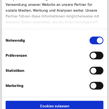
Verwendung unserer Website an unsere Partner für
soziale Medien, Werbung und Analysen weiter. Unsere
Partner führen diese Informationen möglicherweise mit
weiteren Daten zusammen, die Sie ihnen bereitgestellt
haben oder die sie im Rahmen Ihrer Nutzung der Dienste
gesammelt haben.
Einwilligungsauswahl
Notwendig
Präferenzen
Statistiken
Marketing
Cookies zulassen