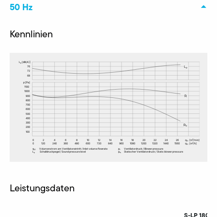
50 Hz
Kennlinien
Leistungsdaten
S-LP 180/7