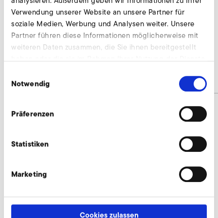
analysieren. Außerdem geben wir Informationen zu Ihrer
Verwendung unserer Website an unsere Partner für
soziale Medien, Werbung und Analysen weiter. Unsere
AirKnife
Partner führen diese Informationen möglicherweise mit
weiteren Daten zusammen, die Sie ihnen bereitgestellt
2D 05
haben oder die sie im Rahmen Ihrer Nutzung der Dienste
gesammelt haben.
Einwilligungsauswahl
Materialnummer
AirKnife
Notwendig
Präferenzen
AirKnife anfragen
Statistiken
Wir beraten individuell und nach Bedarf. Unsere
Experten stehen Ihnen gerne zur Verfügung.
Marketing
Jetzt anfragen
Cookies zulassen