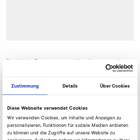
Die ideale Ergänzung von Ventilatoren und
Seitenkanalverdichtern! Schluss mit
zeitraubenden Eigenkonstruktionen, um einen
Zustimmung
Details
Über Cookies
gleichmäßigen Luftstrom oder Luftvorhang
aufzubauen. Elektror AirKnives sind komplett
Diese Webseite verwendet Cookies
aus Edelstahl und lenken den Luftstrom perfekt
Wir verwenden Cookies, um Inhalte und Anzeigen zu
dosiert in der gewünschten Art und Weise an
personalisieren, Funktionen für soziale Medien anbieten
die gewünschte Stelle.
zu können und die Zugriffe auf unsere Website zu