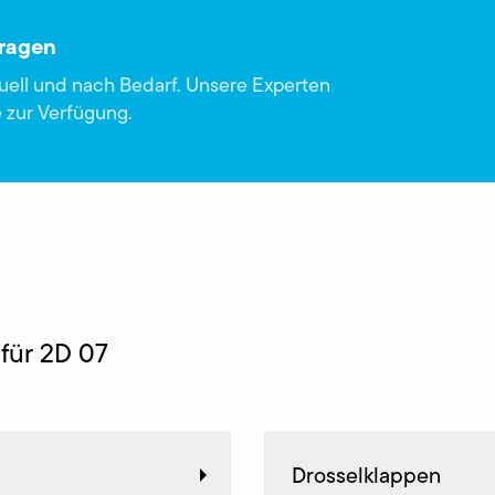
fragen
duell und nach Bedarf. Unsere Experten
 zur Verfügung.
für 2D 07
Drosselklappen