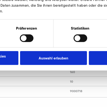
 Daten zusammen, die Sie ihnen bereitgestellt haben oder die s
n.
190
Präferenzen
Statistiken
238
252
176
ies
Auswahl erlauben
4 x 7
160
10
9000718