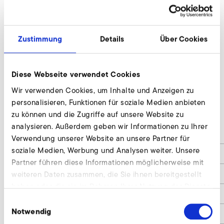
Zustimmung
Details
Über Cookies
Diese Webseite verwendet Cookies
Wir verwenden Cookies, um Inhalte und Anzeigen zu
personalisieren, Funktionen für soziale Medien anbieten
2SD 320
zu können und die Zugriffe auf unsere Website zu
analysieren. Außerdem geben wir Informationen zu Ihrer
d
36
Verwendung unserer Website an unsere Partner für
soziale Medien, Werbung und Analysen weiter. Unsere
d1
G1 1/4"
Partner führen diese Informationen möglicherweise mit
d2
42,4
weiteren Daten zusammen, die Sie ihnen bereitgestellt
haben oder die sie im Rahmen Ihrer Nutzung der Dienste
l
70
gesammelt haben.
Einwilligungsauswahl
Notwendig
l1
12