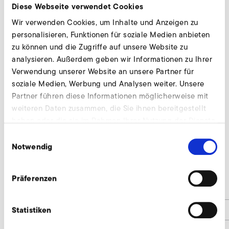
Diese Webseite verwendet Cookies
Wir verwenden Cookies, um Inhalte und Anzeigen zu
personalisieren, Funktionen für soziale Medien anbieten
zu können und die Zugriffe auf unsere Website zu
analysieren. Außerdem geben wir Informationen zu Ihrer
Verwendung unserer Website an unsere Partner für
soziale Medien, Werbung und Analysen weiter. Unsere
Partner führen diese Informationen möglicherweise mit
weiteren Daten zusammen, die Sie ihnen bereitgestellt
haben oder die sie im Rahmen Ihrer Nutzung der Dienste
gesammelt haben.
Einwilligungsauswahl
Notwendig
2SD 520
Präferenzen
d
50
Statistiken
d1
2''