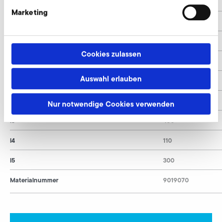
d3
60
Marketing
d4
167
d5
150
Cookies zulassen
l
480
Auswahl erlauben
l1
15
l2
230
Nur notwendige Cookies verwenden
l3
460
l4
110
l5
300
Materialnummer
9019070