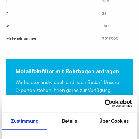
l
380
l1
25
l6
180
Materialnummer
9019065
Metallfeinfilter mit Rohrbogen anfragen
Wir beraten individuell und nach Bedarf. Unsere
Experten stehen Ihnen gerne zur Verfügung.
Jetzt anfragen
Zustimmung
Details
Über Cookies
Feinfilter