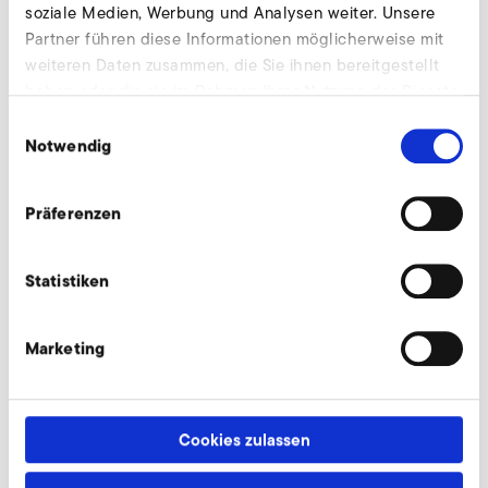
Experten stehen Ihnen gerne zur Verfügung.
soziale Medien, Werbung und Analysen weiter. Unsere
Partner führen diese Informationen möglicherweise mit
weiteren Daten zusammen, die Sie ihnen bereitgestellt
Jetzt anfragen
haben oder die sie im Rahmen Ihrer Nutzung der Dienste
gesammelt haben.
Einwilligungsauswahl
Notwendig
Kostal Inveor (EMV-Kategorie C2, 400 V
Klasse)
Präferenzen
Statistiken
Marketing
Cookies zulassen