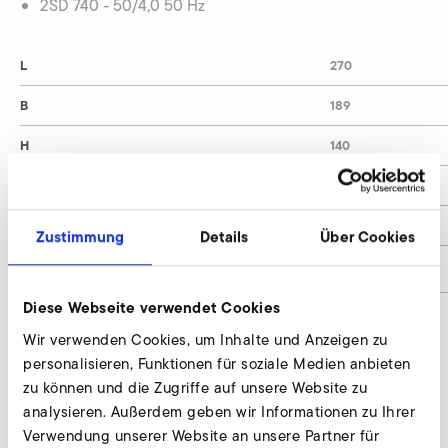
2SD 740 - 50/4,0 50 Hz
L
270
B
189
H
140
Leistung / Rated Power
4,0
Gewicht / Weight
5,0
Zustimmung
Details
Über Cookies
Materialnummer
9020747
Diese Webseite verwendet Cookies
Wir verwenden Cookies, um Inhalte und Anzeigen zu
personalisieren, Funktionen für soziale Medien anbieten
Kostal Inveor (EMV-Kategorie C2, 400 V
zu können und die Zugriffe auf unsere Website zu
Klasse) anfragen
analysieren. Außerdem geben wir Informationen zu Ihrer
Wir beraten individuell und nach Bedarf. Unsere
Verwendung unserer Website an unsere Partner für