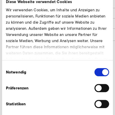
Diese Webseite verwendet Cookies
d4
8 x 11
Wir verwenden Cookies, um Inhalte und Anzeigen zu
h1
23
personalisieren, Funktionen für soziale Medien anbieten
zu können und die Zugriffe auf unsere Website zu
h3
100
analysieren. Außerdem geben wir Informationen zu Ihrer
Materialnummer
9000541
Verwendung unserer Website an unsere Partner für
soziale Medien, Werbung und Analysen weiter. Unsere
Partner führen diese Informationen möglicherweise mit
weiteren Daten zusammen, die Sie ihnen bereitgestellt
haben oder die sie im Rahmen Ihrer Nutzung der Dienste
Drosselklappe anfragen
gesammelt haben.
Einwilligungsauswahl
Wir beraten individuell und nach Bedarf. Unsere
Notwendig
Experten stehen Ihnen gerne zur Verfügung.
Präferenzen
Jetzt anfragen
Statistiken
Weiteres Zubehör für A-HP 415/35