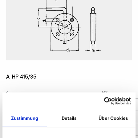
A-HP 415/35
c
142
d1
160
d2
200
Zustimmung
Details
Über Cookies
d3
234