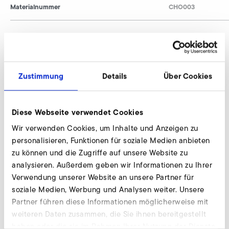
Materialnummer
CHO003
Gummischwingungsdämpfer anfragen
Zustimmung
Details
Über Cookies
Wir beraten individuell und nach Bedarf. Unsere
Experten stehen Ihnen gerne zur Verfügung.
Diese Webseite verwendet Cookies
Jetzt anfragen
Wir verwenden Cookies, um Inhalte und Anzeigen zu
personalisieren, Funktionen für soziale Medien anbieten
zu können und die Zugriffe auf unsere Website zu
Gummischwingungdämpfer mit
analysieren. Außerdem geben wir Informationen zu Ihrer
Befestigungsplatte
Verwendung unserer Website an unsere Partner für
soziale Medien, Werbung und Analysen weiter. Unsere
CFXH
Partner führen diese Informationen möglicherweise mit
weiteren Daten zusammen, die Sie ihnen bereitgestellt
auf Anfrage / on request
-
haben oder die sie im Rahmen Ihrer Nutzung der Dienste