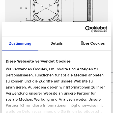
Zustimmung
Details
Über Cookies
D 045, E 045
Diese Webseite verwendet Cookies
a
98
Wir verwenden Cookies, um Inhalte und Anzeigen zu
personalisieren, Funktionen für soziale Medien anbieten
b
112
zu können und die Zugriffe auf unsere Website zu
analysieren. Außerdem geben wir Informationen zu Ihrer
d1
7
Verwendung unserer Website an unsere Partner für
d2
76
soziale Medien, Werbung und Analysen weiter. Unsere
Partner führen diese Informationen möglicherweise mit
d3
80
weiteren Daten zusammen, die Sie ihnen bereitgestellt