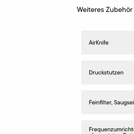
Weiteres Zubehör 
AirKnife
Druckstutzen
Feinfilter, Saugse
Frequenz­umricht