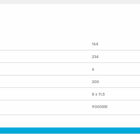
164
234
6
200
8 x 11,5
9000551