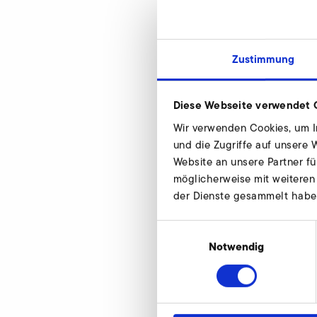
Schweißflansch 
Wir beraten indivi
stehen Ihnen gerne
Zustimmung
Diese Webseite verwendet 
Wir verwenden Cookies, um In
und die Zugriffe auf unsere
Website an unsere Partner fü
möglicherweise mit weiteren
Schweißflansch fü
der Dienste gesammelt habe
Einwilligungsauswahl
Notwendig