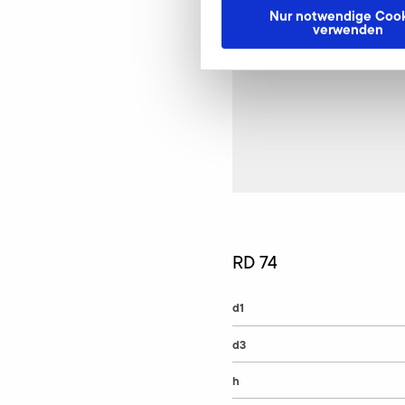
Nur notwendige Cook
verwenden
RD 74
d1
d3
h