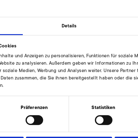
für druckseitige Anschlussrohrleitung anfragen
duell und nach Bedarf. Unsere Experten
 zur Verfügung.
Details
Cookies
halte und Anzeigen zu personalisieren, Funktionen für soziale 
 Website zu analysieren. Außerdem geben wir Informationen zu I
r soziale Medien, Werbung und Analysen weiter. Unsere Partner 
 Daten zusammen, die Sie ihnen bereitgestellt haben oder die s
r saugseitige Anschlussrohrleitung
n.
Präferenzen
Statistiken