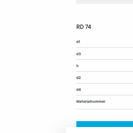
RD 74
d1
d3
h
d2
d4
Materialnummer