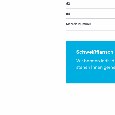
d2
d4
Materialnummer
Schweißflansch 
Wir beraten indivi
stehen Ihnen gerne