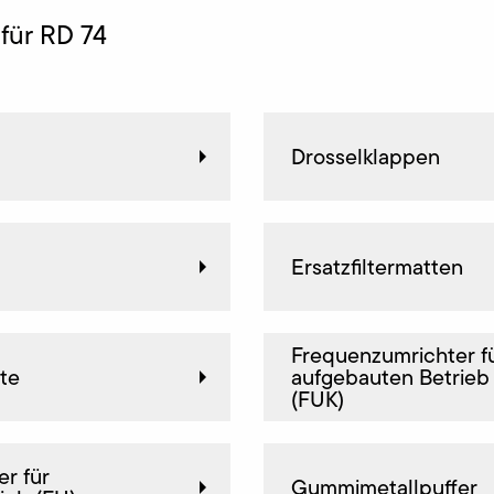
für RD 74
Drosselklappen
Ersatzfiltermatten
Frequenz­umrichter f
ite
aufgebauten Betrieb
(FUK)
er für
Gummimetallpuffer