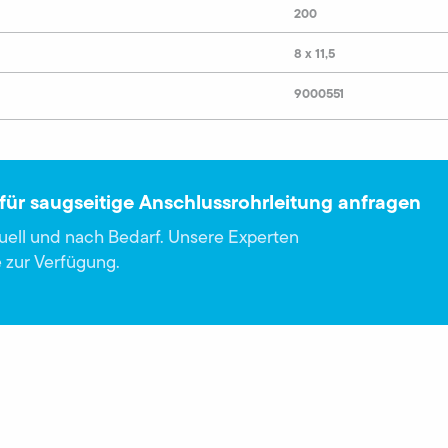
200
8 x 11,5
9000551
für saugseitige Anschlussrohrleitung anfragen
duell und nach Bedarf. Unsere Experten
 zur Verfügung.