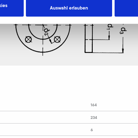
ies
Auswahl erlauben
164
234
6