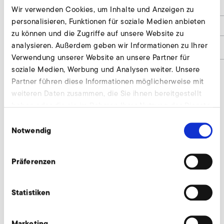
e
34
Wir verwenden Cookies, um Inhalte und Anzeigen zu
personalisieren, Funktionen für soziale Medien anbieten
h1
12
zu können und die Zugriffe auf unsere Website zu
analysieren. Außerdem geben wir Informationen zu Ihrer
Materialnummer
9000105
Verwendung unserer Website an unsere Partner für
soziale Medien, Werbung und Analysen weiter. Unsere
Partner führen diese Informationen möglicherweise mit
weiteren Daten zusammen, die Sie ihnen bereitgestellt
Drosselklappe anfragen
haben oder die sie im Rahmen Ihrer Nutzung der Dienste
Wir beraten individuell und nach Bedarf. Unsere
gesammelt haben.
Einwilligungsauswahl
Experten stehen Ihnen gerne zur Verfügung.
Notwendig
Jetzt anfragen
Präferenzen
Statistiken
Weiteres Zubehör für SD 24 M, SE 24
Marketing