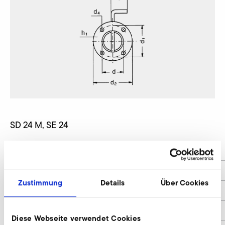
SD 24 M, SE 24
d
45
d1
68
Zustimmung
Details
Über Cookies
d2
79
d4
6
Diese Webseite verwendet Cookies