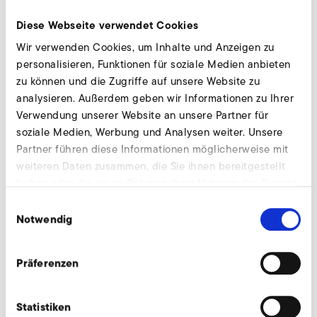
Diese Webseite verwendet Cookies
Ersatzpatronen für Feinfilter anfragen
Wir verwenden Cookies, um Inhalte und Anzeigen zu
Wir beraten individuell und nach Bedarf. Unsere
personalisieren, Funktionen für soziale Medien anbieten
Experten stehen Ihnen gerne zur Verfügung.
zu können und die Zugriffe auf unsere Website zu
analysieren. Außerdem geben wir Informationen zu Ihrer
Jetzt anfragen
Verwendung unserer Website an unsere Partner für
soziale Medien, Werbung und Analysen weiter. Unsere
Partner führen diese Informationen möglicherweise mit
weiteren Daten zusammen, die Sie ihnen bereitgestellt
Weiteres Zubehör für SD 22 FU/FUK
haben oder die sie im Rahmen Ihrer Nutzung der Dienste
gesammelt haben.
Einwilligungsauswahl
Notwendig
AirKnife
Präferenzen
Statistiken
Anschlussstutzen