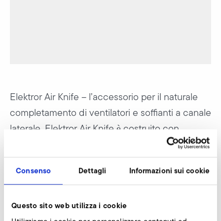
Elektror Air Knife – l’accessorio per il naturale
completamento di ventilatori e soffianti a canale
laterale. Elektror Air Knife è costruito con
specifici profili estrusi di alluminio, per generare
uniformemente un soffio o addirittura una
Consenso
Dettagli
Informazioni sui cookie
barriera d’aria. Distribuisce l’aria esattamente
quanto e come necessario dove desiderato.
Questo sito web utilizza i cookie