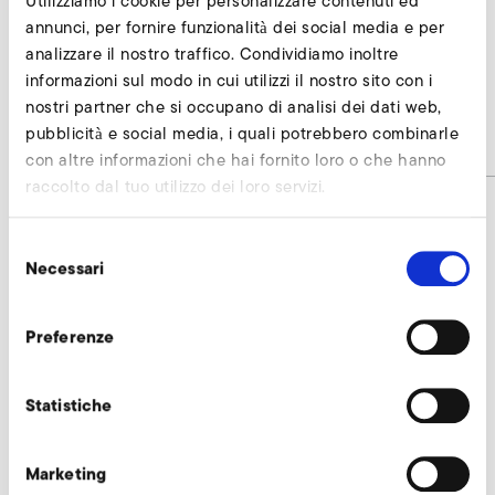
Utilizziamo i cookie per personalizzare contenuti ed
annunci, per fornire funzionalità dei social media e per
AirKnife
analizzare il nostro traffico. Condividiamo inoltre
informazioni sul modo in cui utilizzi il nostro sito con i
2SD 820
nostri partner che si occupano di analisi dei dati web,
pubblicità e social media, i quali potrebbero combinarle
Codice articolo
AirKnife
con altre informazioni che hai fornito loro o che hanno
raccolto dal tuo utilizzo dei loro servizi.
Selezione
AirKnife richiedi
Necessari
del
consenso
I nostri esperti sono a vostra disposizione.
Preferenze
Richiedi subito
Statistiche
Altri accessori 2SD 820
Marketing