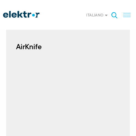
ITALIANO
AirKnife