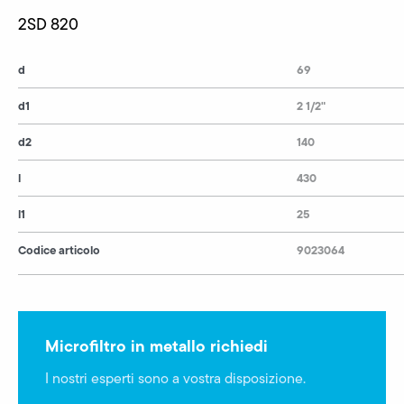
2SD 820
d
69
d1
2 1/2"
d2
140
l
430
l1
25
Codice articolo
9023064
Microfiltro in metallo richiedi
I nostri esperti sono a vostra disposizione.