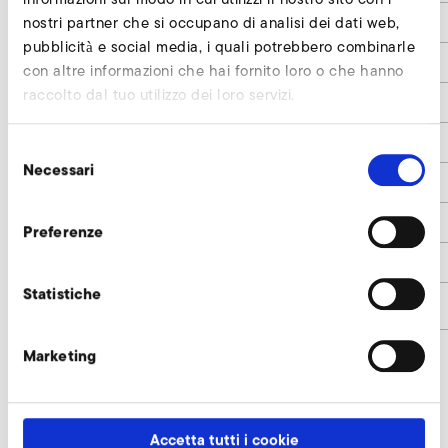
nostri partner che si occupano di analisi dei dati web,
l
570
pubblicità e social media, i quali potrebbero combinarle
l1
20
con altre informazioni che hai fornito loro o che hanno
raccolto dal tuo utilizzo dei loro servizi.
l2
285
l3
555
Selezione
Necessari
del
l4
155
consenso
l5
360
Preferenze
l6
115
Statistiche
Codice articolo
9019075
Marketing
Microfiltro in metallo con curva richiedi
Accetta tutti i cookie
I nostri esperti sono a vostra disposizione.