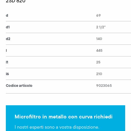
2SD 820
d
69
d1
2 1/2"
d2
140
l
445
l1
25
l6
210
Codice articolo
9023065
Microfiltro in metallo con curva richiedi
I nostri esperti sono a vostra disposizione.