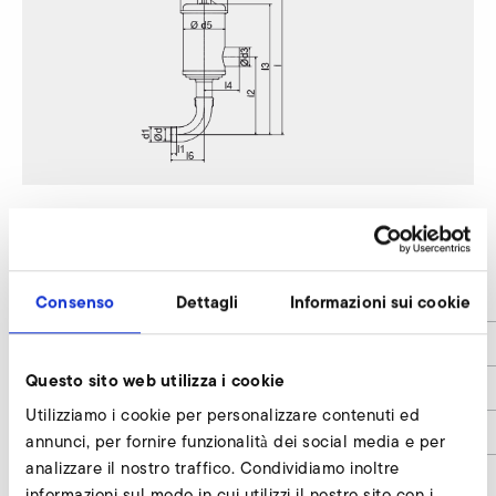
2SD 820
d
68
Consenso
Dettagli
Informazioni sui cookie
d1
2 1/2''
Questo sito web utilizza i cookie
d3
100
Utilizziamo i cookie per personalizzare contenuti ed
d4
208
annunci, per fornire funzionalità dei social media e per
analizzare il nostro traffico. Condividiamo inoltre
d5
190
informazioni sul modo in cui utilizzi il nostro sito con i