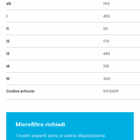
d5
190
l
455
l1
20
l2
170
l3
440
l4
155
l5
360
Codice articolo
9012429
Microfiltro richiedi
I nostri esperti sono a vostra disposizione.