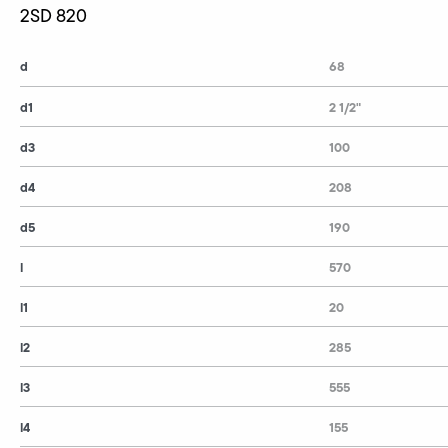
2SD 820
d
68
d1
2 1/2"
d3
100
d4
208
d5
190
l
570
l1
20
l2
285
l3
555
l4
155