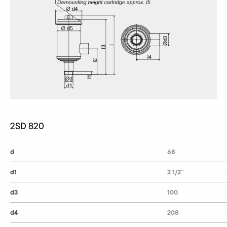
2SD 820
d
68
d1
2 1/2''
d3
100
d4
208