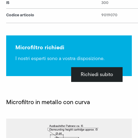
l5
300
Codice articolo
9019070
Microfiltro richiedi
I nostri esperti sono a vostra disposizione.
Richiedi subito
Microfiltro in metallo con curva