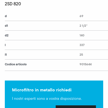
2SD 820
d
69
d1
2 1/2''
d2
140
l
337
l1
25
Codice articolo
9015644
Microfiltro in metallo richiedi
I nostri esperti sono a vostra disposizione.