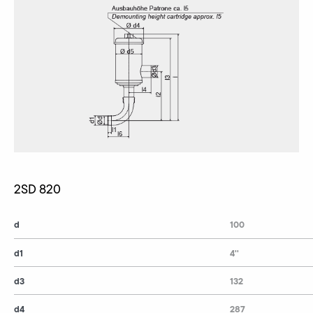
2SD 820
d
100
d1
4''
d3
132
d4
287