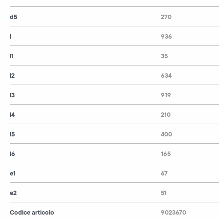
d5
270
l
936
l1
35
l2
634
l3
919
l4
210
l5
400
l6
165
e1
67
e2
51
Codice articolo
9023670