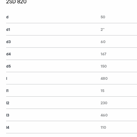
2SD 820
d
50
d1
2''
d3
60
d4
167
d5
150
l
480
l1
15
l2
230
l3
460
l4
110