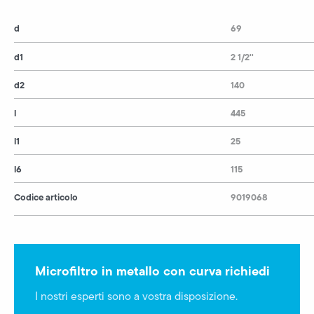
d
69
d1
2 1/2''
d2
140
l
445
l1
25
l6
115
Codice articolo
9019068
Microfiltro in metallo con curva richiedi
I nostri esperti sono a vostra disposizione.