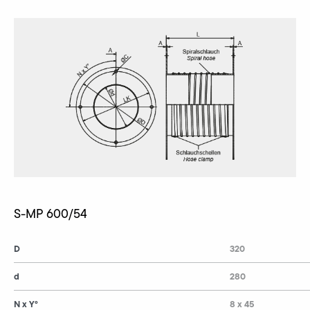
S-MP 600/54
D
320
d
280
N x Y°
8 x 45