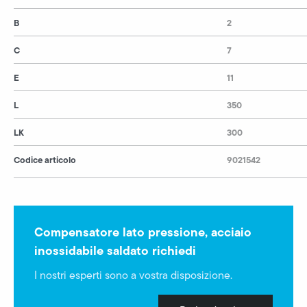
B
2
C
7
E
11
L
350
LK
300
Codice articolo
9021542
Compensatore lato pressione, acciaio
inossidabile saldato richiedi
I nostri esperti sono a vostra disposizione.