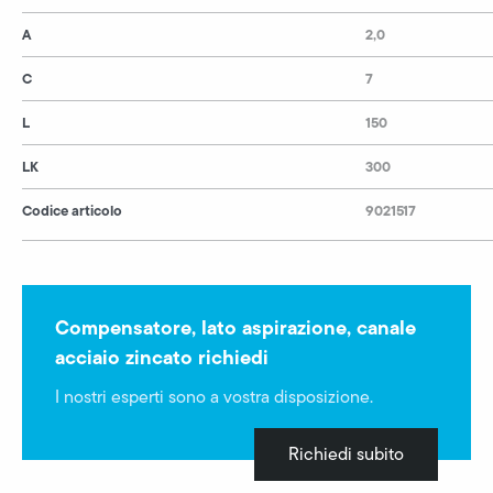
A
2,0
C
7
L
150
LK
300
Codice articolo
9021517
Compensatore, lato aspirazione, canale
acciaio zincato richiedi
I nostri esperti sono a vostra disposizione.
Richiedi subito