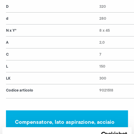
D
320
d
280
N x Y°
8 x 45
A
2,0
C
7
L
150
LK
300
Codice articolo
9021518
Compensatore, lato aspirazione, acciaio
inossidabile saldato richiedi