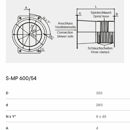
S-MP 600/54
D
320
d
280
N x Y°
8 x 45
A
4