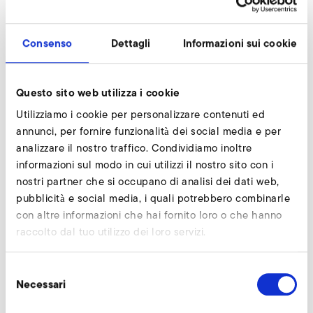
I nostri esperti sono a vostra disposizione.
Consenso
Dettagli
Informazioni sui cookie
Richiedi subito
Questo sito web utilizza i cookie
Compensatore lato pressione, canale acciaio
Utilizziamo i cookie per personalizzare contenuti ed
annunci, per fornire funzionalità dei social media e per
zincato
analizzare il nostro traffico. Condividiamo inoltre
informazioni sul modo in cui utilizzi il nostro sito con i
nostri partner che si occupano di analisi dei dati web,
pubblicità e social media, i quali potrebbero combinarle
con altre informazioni che hai fornito loro o che hanno
raccolto dal tuo utilizzo dei loro servizi.
Selezione
Necessari
del
consenso