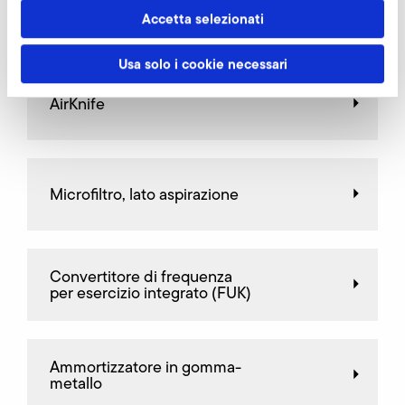
Accetta selezionati
Altri accessori S-MP 600/54
Usa solo i cookie necessari
AirKnife
Microfiltro, lato aspirazione
Convertitore di frequenza
per esercizio integrato (FUK)
Ammortizzatore in gomma-
metallo