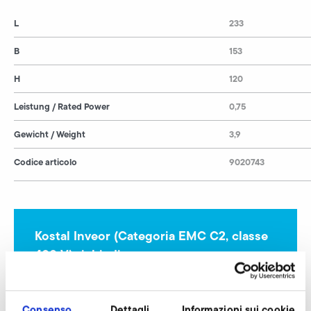
L
233
B
153
H
120
Leistung / Rated Power
0,75
Gewicht / Weight
3,9
Codice articolo
9020743
Kostal Inveor (Categoria EMC C2, classe
400 V) richiedi
I nostri esperti sono a vostra disposizione.
Consenso
Dettagli
Informazioni sui cookie