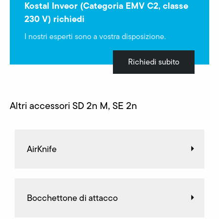
Kostal Inveor (Categoria EMV C2, classe
230 V) richiedi
I nostri esperti sono a vostra disposizione.
Richiedi subito
Altri accessori SD 2n M, SE 2n
AirKnife
Bocchettone di attacco