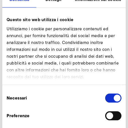
Richiedi subito
Questo sito web utilizza i cookie
Kostal Inveor (Categoria EMV C2, classe 230
Utilizziamo i cookie per personalizzare contenuti ed
V)
annunci, per fornire funzionalità dei social media e per
analizzare il nostro traffico. Condividiamo inoltre
informazioni sul modo in cui utilizzi il nostro sito con i
nostri partner che si occupano di analisi dei dati web,
pubblicità e social media, i quali potrebbero combinarle
con altre informazioni che hai fornito loro o che hanno
raccolto dal tuo utilizzo dei loro servizi.
Selezione
Necessari
del
consenso
Preferenze