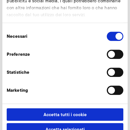
pubblicità e social media, i quali potrebbero combinarle
con altre informazioni che hai fornito loro o che hanno
raccolto dal tuo utilizzo dei loro servizi.
Selezione
Necessari
del
consenso
Preferenze
Statistiche
Marketing
SD 2n M, SE 2n
Nur gültig für folgende Varianten:
Accetta tutti i cookie
SD 2n M 50 Hz
Accetta selezionati