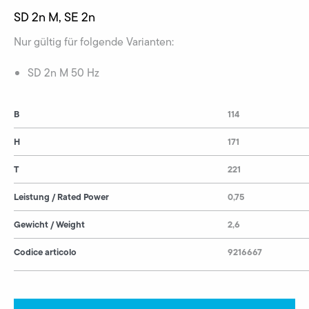
SD 2n M, SE 2n
Nur gültig für folgende Varianten:
SD 2n M 50 Hz
B
114
H
171
T
221
Leistung / Rated Power
0,75
Gewicht / Weight
2,6
Codice articolo
9216667