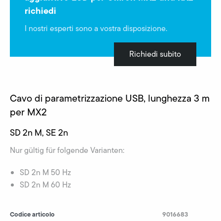
richiedi
I nostri esperti sono a vostra disposizione.
Richiedi subito
Cavo di parametrizzazione USB, lunghezza 3 m
per MX2
SD 2n M, SE 2n
Nur gültig für folgende Varianten:
SD 2n M 50 Hz
SD 2n M 60 Hz
Codice articolo
9016683