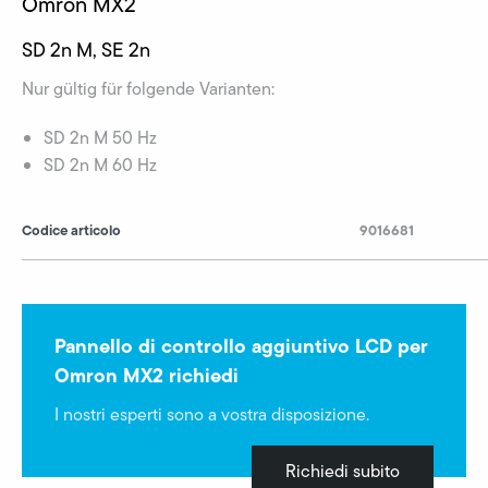
Omron MX2
SD 2n M, SE 2n
Nur gültig für folgende Varianten:
SD 2n M 50 Hz
SD 2n M 60 Hz
Codice articolo
9016681
Pannello di controllo aggiuntivo LCD per
Omron MX2 richiedi
I nostri esperti sono a vostra disposizione.
Richiedi subito