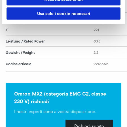
B
111
Usa solo i cookie necessari
H
171
T
221
Leistung / Rated Power
0,75
Gewicht / Weight
2,2
Codice articolo
9216662
Omron MX2 (categoria EMC C2, classe
230 V) richiedi
I nostri esperti sono a vostra disposizione.
Richiedi subito