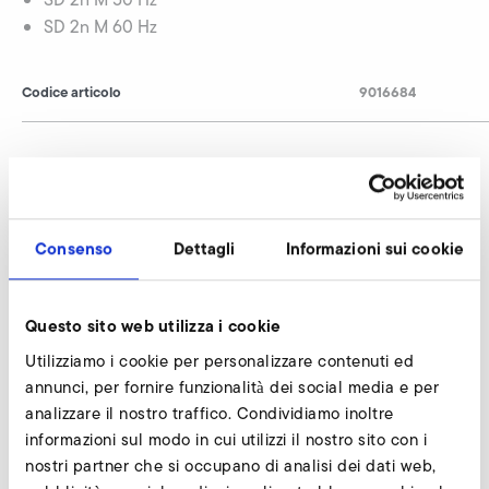
SD 2n M 60 Hz
Codice articolo
9016684
Software di parametrizzazione Omron
MX2 e RX2 richiedi
Consenso
Dettagli
Informazioni sui cookie
I nostri esperti sono a vostra disposizione.
Questo sito web utilizza i cookie
Richiedi subito
Utilizziamo i cookie per personalizzare contenuti ed
annunci, per fornire funzionalità dei social media e per
analizzare il nostro traffico. Condividiamo inoltre
Omron MX2 (categoria EMC C2, classe 230 V)
informazioni sul modo in cui utilizzi il nostro sito con i
nostri partner che si occupano di analisi dei dati web,