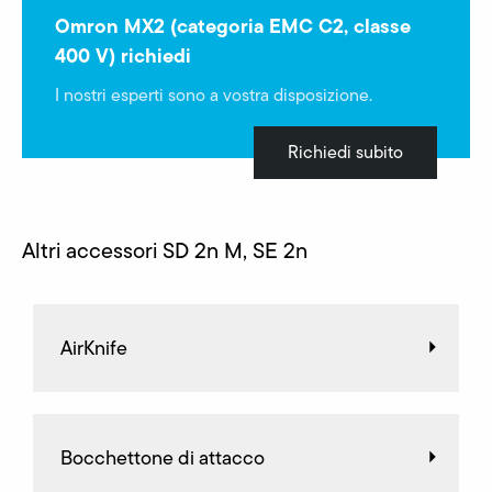
Omron MX2 (categoria EMC C2, classe
400 V) richiedi
I nostri esperti sono a vostra disposizione.
Richiedi subito
Altri accessori SD 2n M, SE 2n
AirKnife
Bocchettone di attacco