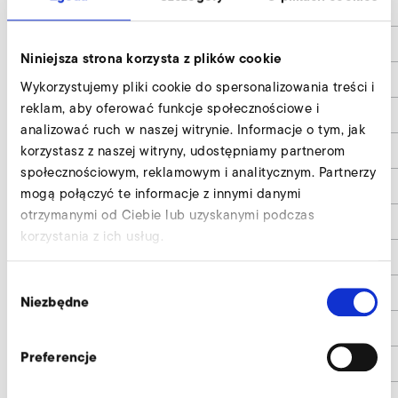
Kondensator / Capacitor
0,68 / 400 V
Umschaltzeit Reversierung / Switch-over-
0,7
time Reversing
Niniejsza strona korzysta z plików cookie
Umschaltzeit Impuls bzw. neutral / Switch-
0,35
Wykorzystujemy pliki cookie do spersonalizowania treści i
over-time impulse or neutral
reklam, aby oferować funkcje społecznościowe i
Gewicht / Weight
8,7
analizować ruch w naszej witrynie. Informacje o tym, jak
korzystasz z naszej witryny, udostępniamy partnerom
l
372
społecznościowym, reklamowym i analitycznym. Partnerzy
l1
-
mogą połączyć te informacje z innymi danymi
otrzymanymi od Ciebie lub uzyskanymi podczas
l2
104
korzystania z ich usług.
l3
-
Wybór
d
65
Niezbędne
zgody
d1
110
Preferencje
d2
130