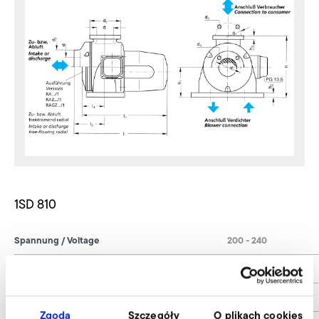
1SD 810
Spannung / Voltage
200 - 240
Strom / Current
0,10 / 0,12
Frequenz / Frequency
50 / 60
Zgoda
Szczegóły
O plikach cookies