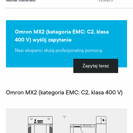
Numer materiału
9216673
Omron MX2 (kategoria EMC: C2, klasa
400 V) wyślij zapytanie
Nasi eksperci służą profesjonalną pomocą.
Zapytaj teraz
Omron MX2 (kategoria EMC: C2, klasa 400 V)