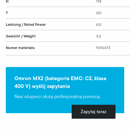
H
174
T
221
Leistung / Rated Power
4,0
Gewicht / Weight
3,2
Numer materiału
9216673
Omron MX2 (kategoria EMC: C2, klasa
400 V) wyślij zapytanie
Nasi eksperci służą profesjonalną pomocą.
Zapytaj teraz