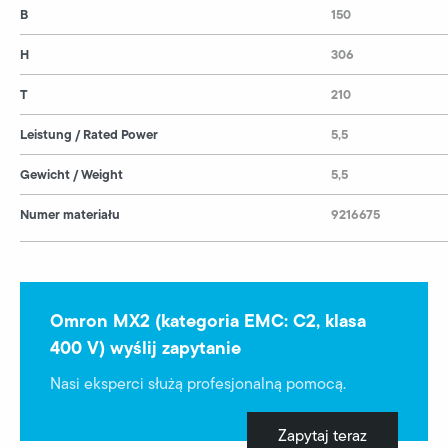
B
150
H
306
T
210
Leistung / Rated Power
5,5
Gewicht / Weight
5,5
Numer materiału
9216675
Omron MX2 (kategoria EMC: C2, klasa
400 V) wyślij zapytanie
Nasi eksperci służą profesjonalną pomocą.
Zapytaj teraz