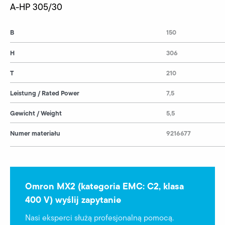
A-HP 305/30
B
150
H
306
T
210
Leistung / Rated Power
7,5
Gewicht / Weight
5,5
Numer materiału
9216677
Omron MX2 (kategoria EMC: C2, klasa
400 V) wyślij zapytanie
Nasi eksperci służą profesjonalną pomocą.