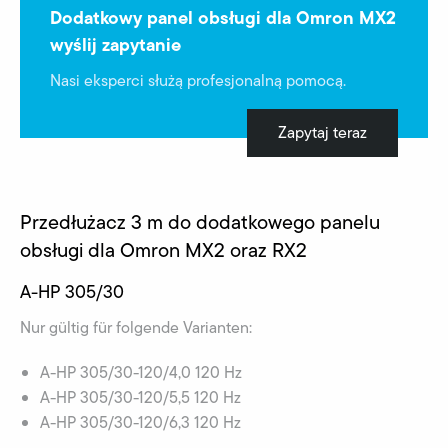
Dodatkowy panel obsługi dla Omron MX2
wyślij zapytanie
Nasi eksperci służą profesjonalną pomocą.
Zapytaj teraz
Przedłużacz 3 m do dodatkowego panelu
obsługi dla Omron MX2 oraz RX2
A-HP 305/30
Nur gültig für folgende Varianten:
A-HP 305/30-120/4,0 120 Hz
A-HP 305/30-120/5,5 120 Hz
A-HP 305/30-120/6,3 120 Hz