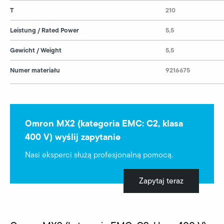
T
210
Leistung / Rated Power
5,5
Gewicht / Weight
5,5
Numer materiału
9216675
Omron MX2 (kategoria EMC: C2, klasa
400 V) wyślij zapytanie
Nasi eksperci służą profesjonalną pomocą.
Zapytaj teraz