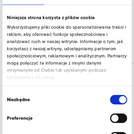
Nur gültig für folgende Varianten:
Niniejsza strona korzysta z plików cookie
A-HP 305/30-120/4,0 120 Hz
Wykorzystujemy pliki cookie do spersonalizowania treści i
A-HP 305/30-120/5,5 120 Hz
reklam, aby oferować funkcje społecznościowe i
A-HP 305/30-120/6,3 120 Hz
analizować ruch w naszej witrynie. Informacje o tym, jak
korzystasz z naszej witryny, udostępniamy partnerom
Numer materiału
9016683
społecznościowym, reklamowym i analitycznym. Partnerzy
mogą połączyć te informacje z innymi danymi
otrzymanymi od Ciebie lub uzyskanymi podczas
korzystania z ich usług.
Kabel parametryzujący USB, 3 m długości,
Wybór
do Omron MX2 wyślij zapytanie
Niezbędne
zgody
Nasi eksperci służą profesjonalną pomocą.
Preferencje
Zapytaj teraz