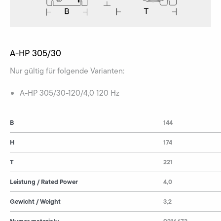
A-HP 305/30
Nur gültig für folgende Varianten:
A-HP 305/30-120/4,0 120 Hz
B
144
H
174
T
221
Leistung / Rated Power
4,0
Gewicht / Weight
3,2