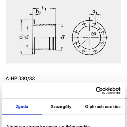
A-HP 330/33
d1
140
d2
182
Zgoda
Szczegóły
O plikach cookies
d3
216
Niniejsza strona korzysta z plików cookie
d4
8x11,5