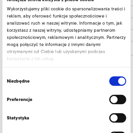
Wykorzystujemy pliki cookie do spersonalizowania treści i
d6
150
reklam, aby oferować funkcje społecznościowe i
analizować ruch w naszej witrynie. Informacje o tym, jak
h1
55
korzystasz z naszej witryny, udostępniamy partnerom
h2
8
społecznościowym, reklamowym i analitycznym. Partnerzy
mogą połączyć te informacje z innymi danymi
Numer materiału
9018616
otrzymanymi od Ciebie lub uzyskanymi podczas
korzystania z ich usług.
Wybór
Standaryzowany króciec urządzenia,
Niezbędne
zgody
strona tłoczna i ssąca wyślij zapytanie
Nasi eksperci służą profesjonalną pomocą.
Preferencje
Zapytaj teraz
Statystyka