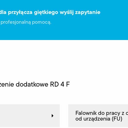
dla przyłącza giętkiego wyślij zapytanie
ą profesjonalną pomocą.
żenie dodatkowe RD 4 F
Falownik do pracy z 
od urządzenia (FU)