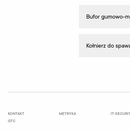
Bufor gumowo-m
Kołnierz do spaw
KONTAKT
METRYKA
IT-SECURI
GTC