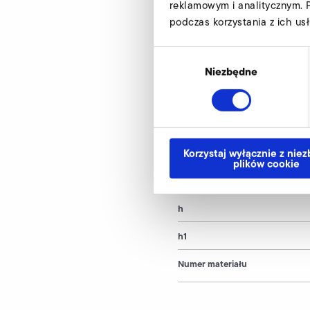
reklamowym i analitycznym. 
podczas korzystania z ich usł
RD 4 F
Wybór
d
zgody
Niezbędne
d1
d2
Korzystaj wyłącznie z nie
d3
plików cookie
d4
h
h1
Numer materiału