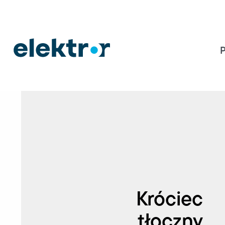
Króciec
tłoczny