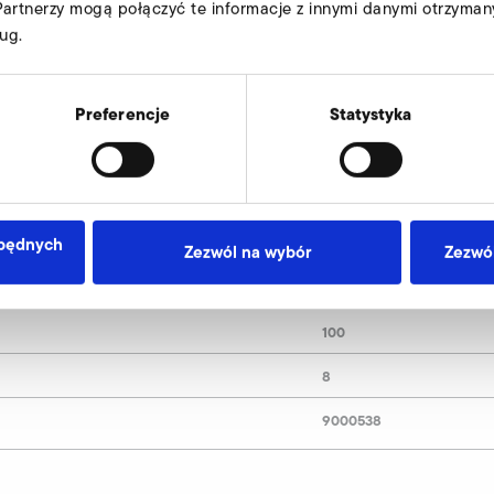
Partnerzy mogą połączyć te informacje z innymi danymi otrzyman
ug.
100
Preferencje
Statystyka
139
165
zbędnych
109
Zezwól na wybór
Zezwól
9
100
8
9000538