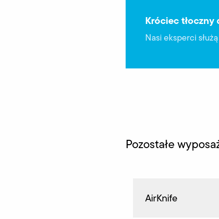
Króciec tłoczny 
Nasi eksperci służ
Pozostałe wyposa
AirKnife