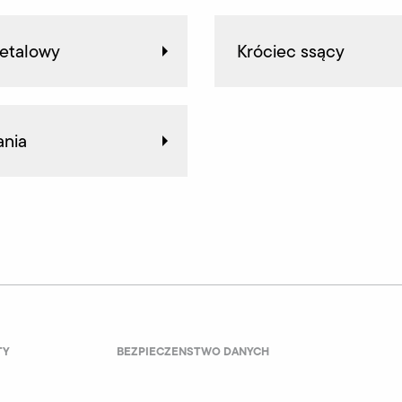
etalowy
Króciec ssący
ania
TY
BEZPIECZENSTWO DANYCH