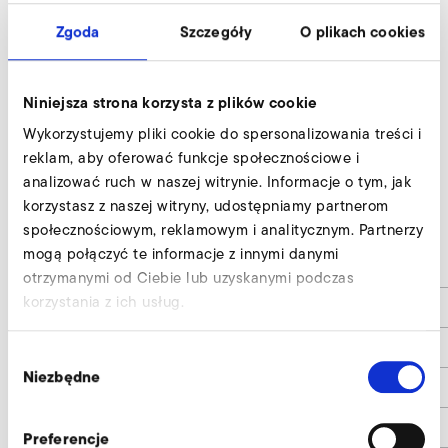
Zgoda
Szczegóły
O plikach cookies
Niniejsza strona korzysta z plików cookie
Wykorzystujemy pliki cookie do spersonalizowania treści i
reklam, aby oferować funkcje społecznościowe i
analizować ruch w naszej witrynie. Informacje o tym, jak
korzystasz z naszej witryny, udostępniamy partnerom
RD 62 F
społecznościowym, reklamowym i analitycznym. Partnerzy
mogą połączyć te informacje z innymi danymi
d1
140
otrzymanymi od Ciebie lub uzyskanymi podczas
korzystania z ich usług.
d2
182
d3
216
Wybór
Niezbędne
zgody
d4
8 x 11,5
d6
150
Preferencje