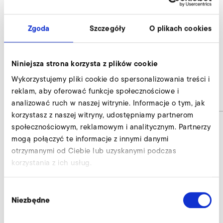
wybrane miejsce.
Zgoda
Szczegóły
O plikach cookies
AirKnife
Niniejsza strona korzysta z plików cookie
S-MP 600/54
Wykorzystujemy pliki cookie do spersonalizowania treści i
reklam, aby oferować funkcje społecznościowe i
Numer materiału
AirKnife
analizować ruch w naszej witrynie. Informacje o tym, jak
korzystasz z naszej witryny, udostępniamy partnerom
społecznościowym, reklamowym i analitycznym. Partnerzy
mogą połączyć te informacje z innymi danymi
AirKnife wyślij zapytanie
otrzymanymi od Ciebie lub uzyskanymi podczas
korzystania z ich usług.
Nasi eksperci służą profesjonalną pomocą.
Wybór
Zapytaj teraz
Niezbędne
zgody