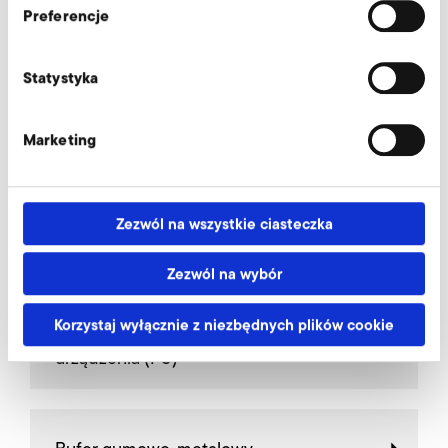
Preferencje
Pozostałe wyposażenie dodatkowe S-MP
600/54
Statystyka
Marketing
Filtr dokładny, strona ssąca
Zezwól na wszystkie ciasteczka
Falownik do pracy w wersji
zabudowanej (FUK)
Zezwól na wybór
Korzystaj wyłącznie z niezbędnych plików cookie
Falownik do pracy z dala od
urządzenia (FU)