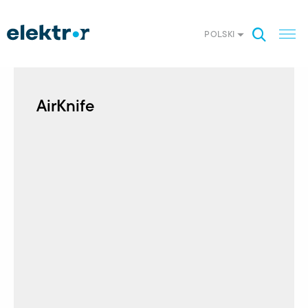
POLSKI
AirKnife