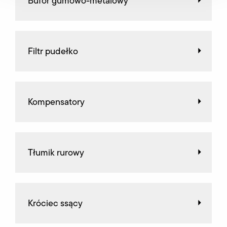
Bufor gumowo-metalowy
Filtr pudełko
Kompensatory
Tłumik rurowy
Króciec ssący