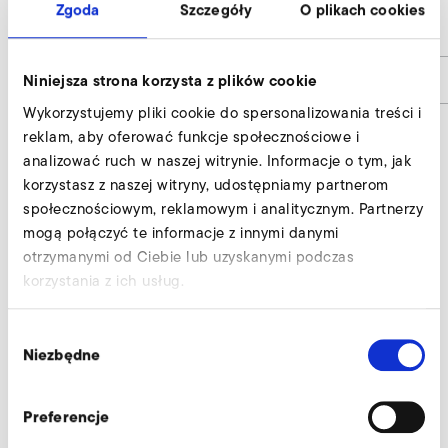
Zgoda
Szczegóły
O plikach cookies
auf Anfrage / on request
-
Numer materiału
FeinfS-MP
Niniejsza strona korzysta z plików cookie
Wykorzystujemy pliki cookie do spersonalizowania treści i
reklam, aby oferować funkcje społecznościowe i
analizować ruch w naszej witrynie. Informacje o tym, jak
Filtr dokładny, strona ssąca wyślij
korzystasz z naszej witryny, udostępniamy partnerom
zapytanie
społecznościowym, reklamowym i analitycznym. Partnerzy
mogą połączyć te informacje z innymi danymi
Nasi eksperci służą profesjonalną pomocą.
otrzymanymi od Ciebie lub uzyskanymi podczas
korzystania z ich usług.
Zapytaj teraz
Wybór
Niezbędne
zgody
Pozostałe wyposażenie dodatkowe S-MP
670/47
Preferencje