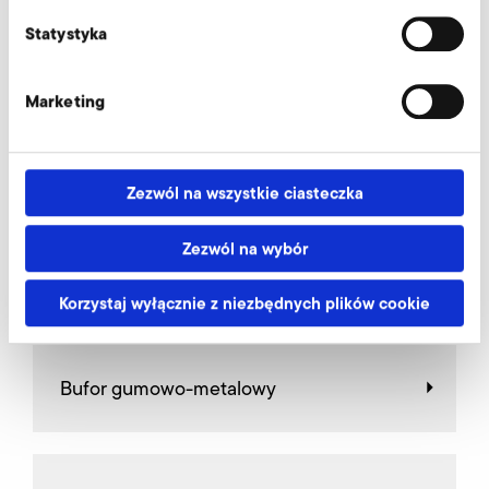
Statystyka
AirKnife
Marketing
Falownik do pracy w wersji
zabudowanej (FUK)
Zezwól na wszystkie ciasteczka
Zezwól na wybór
Falownik do pracy z dala od
urządzenia (FU)
Korzystaj wyłącznie z niezbędnych plików cookie
Bufor gumowo-metalowy