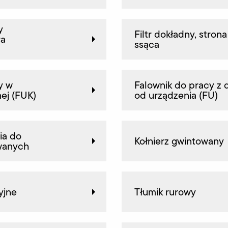
y
Filtr dokładny, strona
ra
ssąca
y w
Falownik do pracy z 
ej (FUK)
od urządzenia (FU)
ia do
Kołnierz gwintowany
wanych
yjne
Tłumik rurowy