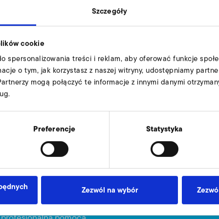
Szczegóły
plików cookie
49
do spersonalizowania treści i reklam, aby oferować funkcje społ
68
rmacje o tym, jak korzystasz z naszej witryny, udostępniamy par
Partnerzy mogą połączyć te informacje z innymi danymi otrzyman
79
ug.
5,5
6
Preferencje
Statystyka
9011898
zbędnych
Zezwól na wybór
Zezwól
ania wyślij zapytanie
ą profesjonalną pomocą.