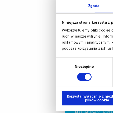
Zgoda
SD 4n FU/FUK
Niniejsza strona korzysta z 
d
Wykorzystujemy pliki cookie 
d1
ruch w naszej witrynie. Info
reklamowym i analitycznym. 
d2
podczas korzystania z ich usł
d4
Wybór
h1
zgody
Niezbędne
Numer materiału
Korzystaj wyłącznie z nie
plików cookie
Kołnierz do spaw
Nasi eksperci służ