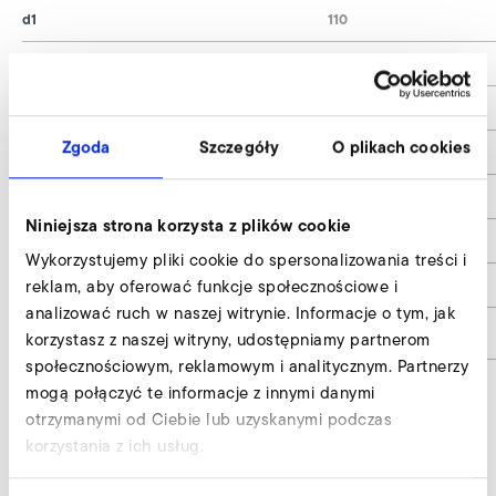
d1
110
d2
130
d3
80
Zgoda
Szczegóły
O plikach cookies
d4
9
d5
120
Niniejsza strona korzysta z plików cookie
h1
12
Wykorzystujemy pliki cookie do spersonalizowania treści i
Anschlussstutzen / Connector
Art. Nr. / No. 400027
reklam, aby oferować funkcje społecznościowe i
analizować ruch w naszej witrynie. Informacje o tym, jak
Numer materiału
-9000603
korzystasz z naszej witryny, udostępniamy partnerom
społecznościowym, reklamowym i analitycznym. Partnerzy
mogą połączyć te informacje z innymi danymi
otrzymanymi od Ciebie lub uzyskanymi podczas
Tłumik rurowy z króćcem
korzystania z ich usług.
przyłączeniowym wyślij zapytanie