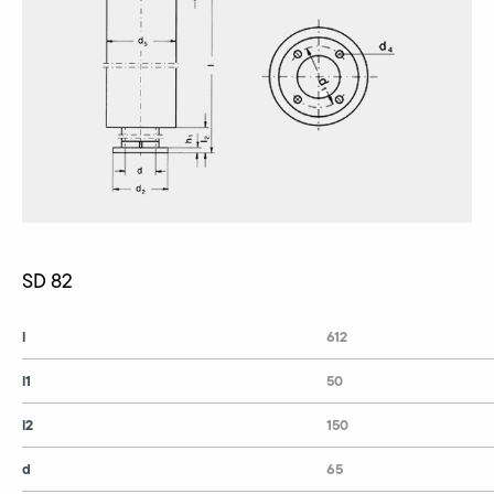
SD 82
l
612
l1
50
l2
150
d
65