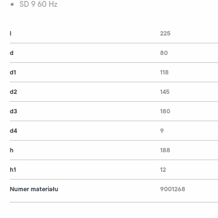
SD 9 60 Hz
l
225
d
80
d1
118
d2
145
d3
180
d4
9
h
188
h1
12
Numer materiału
9001268