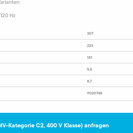
Varianten:
 120 Hz
307
223
181
5,5
8,7
9020748
MV-Kategorie C2, 400 V Klasse) anfragen