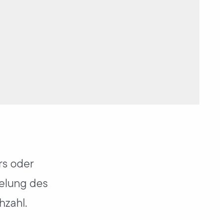
rs oder
gelung des
hzahl.