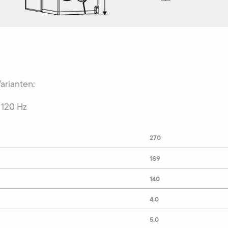
Varianten:
 120 Hz
270
189
140
4,0
5,0