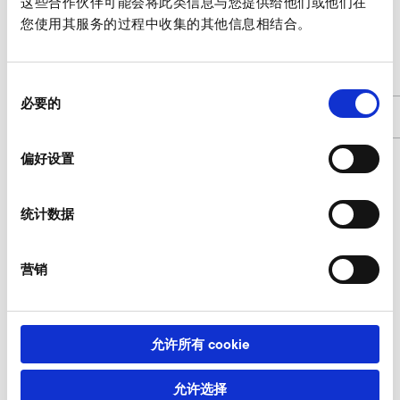
这些合作伙伴可能会将此类信息与您提供给他们或他们在
您使用其服务的过程中收集的其他信息相结合。
SD 4n FU/FUK
d
85
同
必要的
意
商品编号
9000465
选
择
偏好设置
防护格栅，筛孔大小 8 询价
统计数据
我们的专家乐于为您服务。
营销
此时询价
允许所有 cookie
其他 附件 SD 4n FU/FUK
允许选择