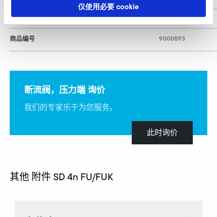
仅使用必要 cookie
h1
10
商品编号
9000593
断流阀，压力端 询价
我们的专家乐于为您服务。
此时询价
其他 附件 SD 4n FU/FUK