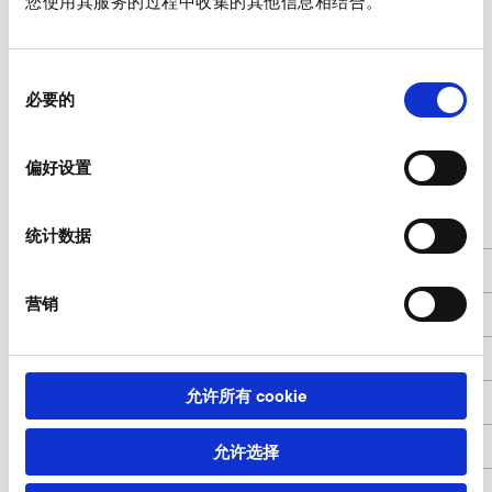
您使用其服务的过程中收集的其他信息相结合。
SD 4n FU/FUK
同
必要的
意
Nur gültig für folgende Varianten:
选
择
SD 4n FU/FUK-80/4,0 80 Hz
偏好设置
l
140
统计数据
d
45
营销
d1
68
d2
79
允许所有 cookie
d3
100
d4
5,5
允许选择
h
120