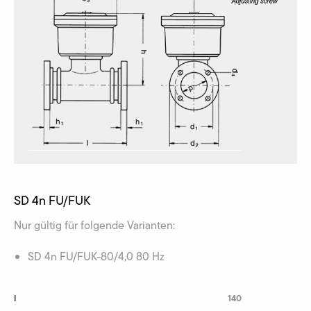
SD 4n FU/FUK
Nur gültig für folgende Varianten:
SD 4n FU/FUK-80/4,0 80 Hz
l
140