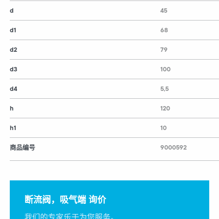
d
45
d1
68
d2
79
d3
100
d4
5,5
h
120
h1
10
商品编号
9000592
断流阀，吸气端 询价
我们的专家乐于为您服务。