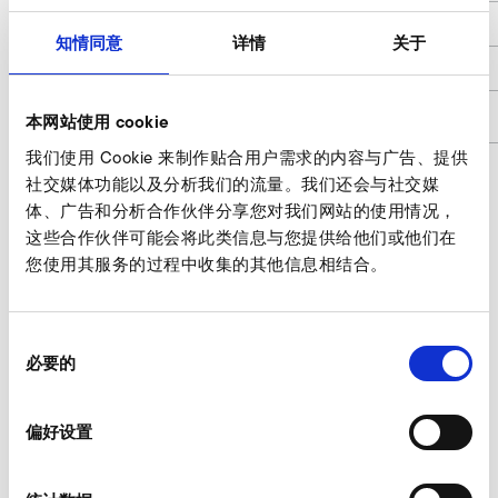
h
50
知情同意
详情
关于
h1
8
商品编号
9401276
本网站使用 cookie
我们使用 Cookie 来制作贴合用户需求的内容与广告、提供
社交媒体功能以及分析我们的流量。我们还会与社交媒
体、广告和分析合作伙伴分享您对我们网站的使用情况，
管接头 询价
这些合作伙伴可能会将此类信息与您提供给他们或他们在
您使用其服务的过程中收集的其他信息相结合。
我们的专家乐于为您服务。
此时询价
同
必要的
意
选
择
其他 附件 SD 4n FU/FUK
偏好设置