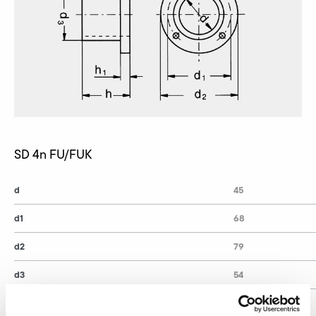
SD 4n FU/FUK
d
45
d1
68
d2
79
d3
54
d4
5,5